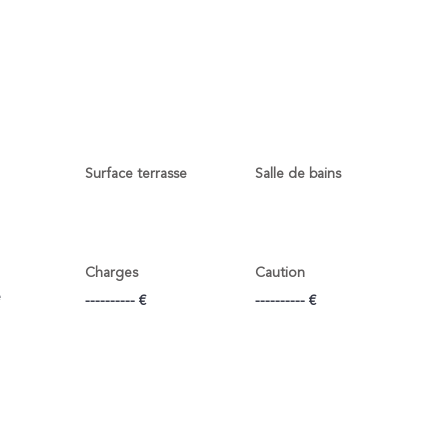
Surface terrasse
Salle de bains
Charges
Caution
e
---------- €
---------- €
hone ou par mail
Ou remplissez le formulair