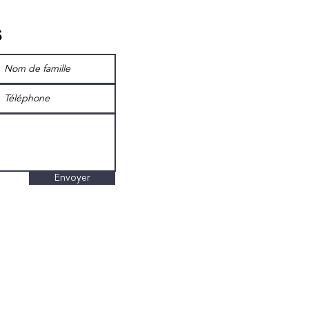
s
Envoyer