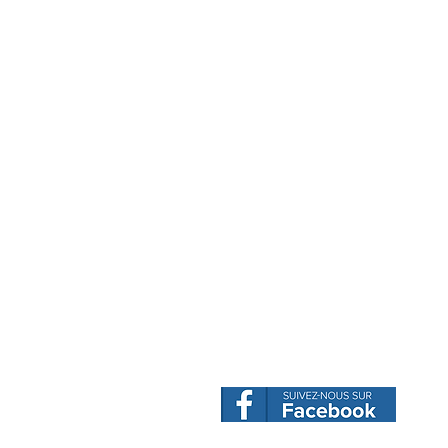
Tél. : + 352 26 68 43 97
E-mail :
info@abs.lu
Sur rendez-vous
17a, rue de Contern
L - 5955 ITZIG