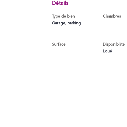
Détails
Type de bien
Chambres
Garage, parking
Surface
Disponibilité
Loué
Contactez-nous par télép
Tél. : + 352 26 68 43 97
E-mail :
info@abs.lu