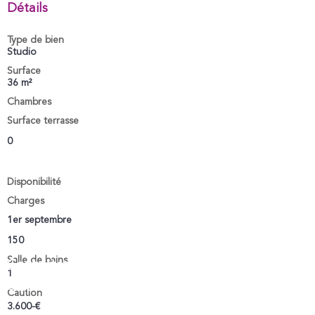
Détails
Type de bien
Studio
Surface
36 m²
Chambres
Surface terrasse
0
Disponibilité
Charges
1er septembre
150
Salle de bains
Contactez-nous par téléphone
1
ou par mail
Caution
3.600-€